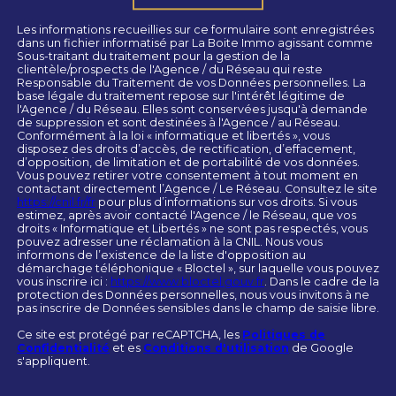
Les informations recueillies sur ce formulaire sont enregistrées
dans un fichier informatisé par La Boite Immo agissant comme
Sous-traitant du traitement pour la gestion de la
clientèle/prospects de l'Agence / du Réseau qui reste
Responsable du Traitement de vos Données personnelles. La
base légale du traitement repose sur l'intérêt légitime de
l'Agence / du Réseau. Elles sont conservées jusqu'à demande
de suppression et sont destinées à l'Agence / au Réseau.
Conformément à la loi « informatique et libertés », vous
disposez des droits d’accès, de rectification, d’effacement,
d’opposition, de limitation et de portabilité de vos données.
Vous pouvez retirer votre consentement à tout moment en
contactant directement l’Agence / Le Réseau. Consultez le site
https://cnil.fr/fr
pour plus d’informations sur vos droits. Si vous
estimez, après avoir contacté l'Agence / le Réseau, que vos
droits « Informatique et Libertés » ne sont pas respectés, vous
pouvez adresser une réclamation à la CNIL. Nous vous
informons de l’existence de la liste d'opposition au
démarchage téléphonique « Bloctel », sur laquelle vous pouvez
vous inscrire ici :
https://www.bloctel.gouv.fr
. Dans le cadre de la
protection des Données personnelles, nous vous invitons à ne
pas inscrire de Données sensibles dans le champ de saisie libre.
Ce site est protégé par reCAPTCHA, les
Politiques de
Confidentialité
et es
Conditions d'utilisation
de Google
s'appliquent.