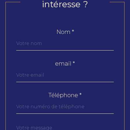
intéresse ?
Nom *
Fieldset
par
défaut
email *
Téléphone *
Message
Fieldset