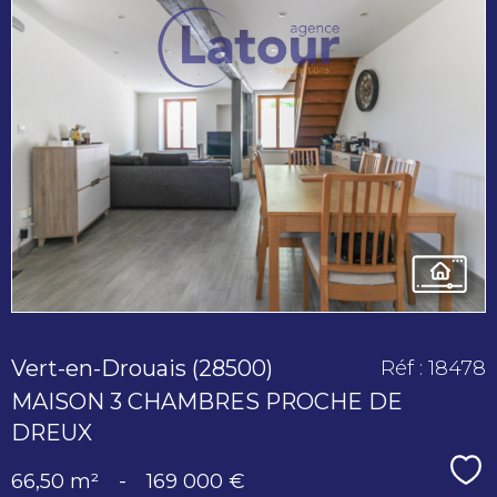
voir le
bien
Vert-en-Drouais (28500)
Réf : 18478
MAISON 3 CHAMBRES PROCHE DE
DREUX
Sé
66,50 m²
-
169 000 €