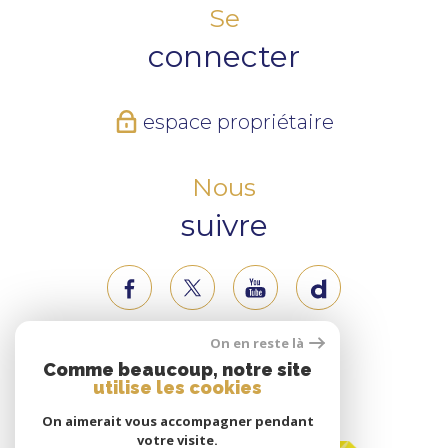
Se
connecter
espace propriétaire
Nous
suivre
On en reste là
Nous
Comme beaucoup, notre site
utilise les cookies
adhérons
On aimerait vous accompagner pendant
votre visite.