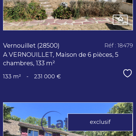
Vernouillet (28500)
Réf : 18479
A VERNOUILLET, Maison de 6 pièces, 5
chambres, 133 m²
Sé
133 m²
-
231 000 €
exclusif