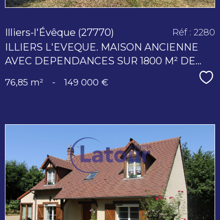
Illiers-l'Évêque (27770)
Réf : 2280
ILLIERS L'EVEQUE. MAISON ANCIENNE
AVEC DEPENDANCES SUR 1800 M² DE...
Sé
76,85 m²
-
149 000 €
voir le
bien