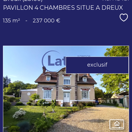
PAVILLON 4 CHAMBRES SITUE A DREUX
Sé
135 m²
-
237 000 €
exclusif
voir le
bien