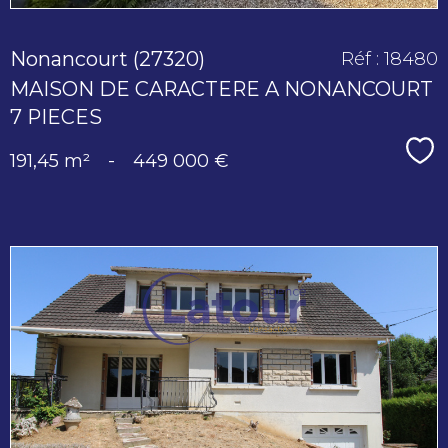
Nonancourt (27320)
Réf : 18480
MAISON DE CARACTERE A NONANCOURT
7 PIECES
Sé
191,45 m²
-
449 000 €
voir le
bien