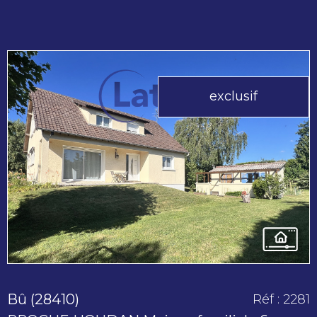
exclusif
voir le
bien
Bû (28410)
Réf : 2281