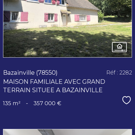
voir le
bien
Bazainville (78550)
Réf : 2282
MAISON FAMILIALE AVEC GRAND
TERRAIN SITUEE A BAZAINVILLE
Sé
135 m²
-
357 000 €