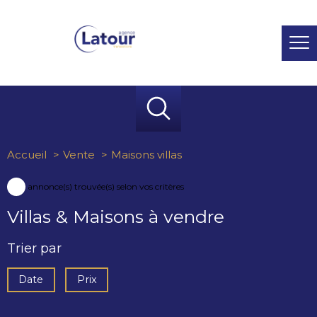
Accueil
Vente
Maisons villas
73
annonce(s) trouvée(s) selon vos critères
Villas & Maisons à vendre
Trier par
Date
Prix