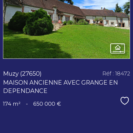
voir le
bien
Muzy (27650)
Réf : 18472
MAISON ANCIENNE AVEC GRANGE EN
DEPENDANCE
Sé
174 m²
-
650 000 €