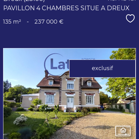
PAVILLON 4 CHAMBRES SITUE A DREUX
Sé
135 m²
-
237 000 €
exclusif
voir le
bien