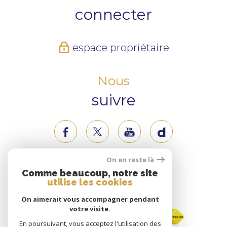
connecter
espace propriétaire
Nous
suivre
On en reste là
Nous
Comme beaucoup, notre site
utilise les cookies
adhérons
On aimerait vous accompagner pendant
votre visite.
En poursuivant, vous acceptez l'utilisation des