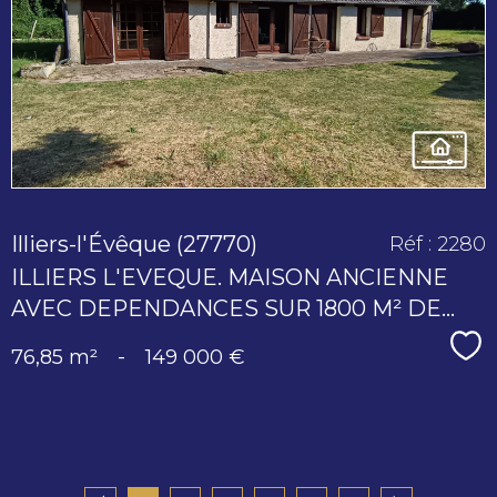
bien
Illiers-l'Évêque (27770)
Réf : 2280
ILLIERS L'EVEQUE. MAISON ANCIENNE
AVEC DEPENDANCES SUR 1800 M² DE...
Sé
76,85 m²
-
149 000 €