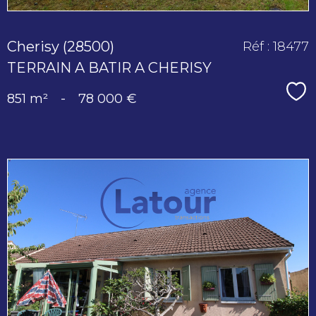
Cherisy (28500)
Réf : 18477
TERRAIN A BATIR A CHERISY
Sé
851 m²
-
78 000 €
voir le
bien