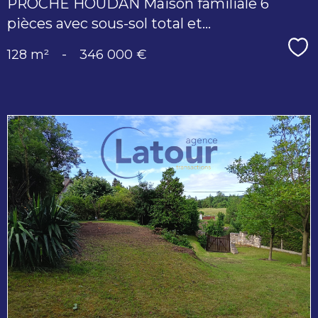
PROCHE HOUDAN Maison familiale 6
pièces avec sous-sol total et...
Sé
128 m²
-
346 000 €
voir le
bien