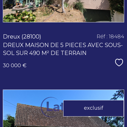
Dreux (28100)
Réf : 18484
DREUX MAISON DE 5 PIECES AVEC SOUS-
SOL SUR 490 M² DE TERRAIN
Sé
30 000 €
exclusif
voir le