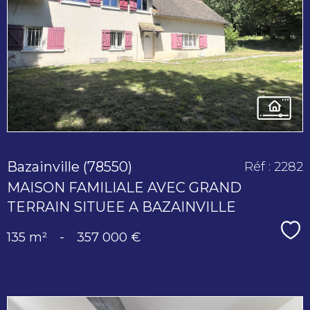
voir le
bien
Bazainville (78550)
Réf : 2282
MAISON FAMILIALE AVEC GRAND
TERRAIN SITUEE A BAZAINVILLE
Sé
135 m²
-
357 000 €