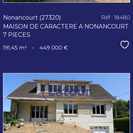
Nonancourt (27320)
Réf : 18480
MAISON DE CARACTERE A NONANCOURT
7 PIECES
Sé
191,45 m²
-
449 000 €
voir le
bien