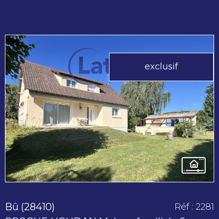
exclusif
voir le
bien
Bû (28410)
Réf : 2281