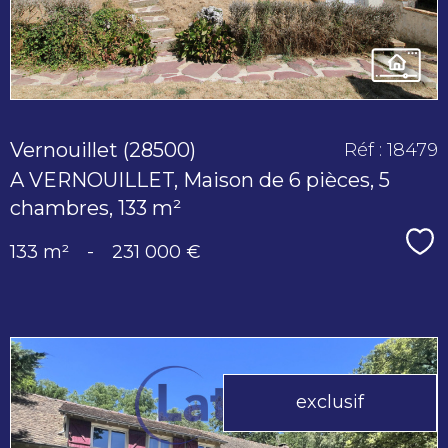
Vernouillet (28500)
Réf : 18479
A VERNOUILLET, Maison de 6 pièces, 5
chambres, 133 m²
Sé
133 m²
-
231 000 €
exclusif