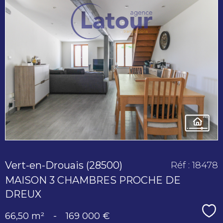
voir le
bien
Vert-en-Drouais (28500)
Réf : 18478
MAISON 3 CHAMBRES PROCHE DE
DREUX
Sé
66,50 m²
-
169 000 €