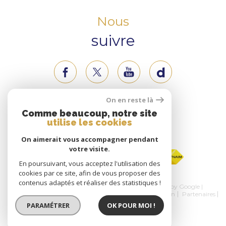
Nous
suivre
On en reste là
Nous
Comme beaucoup, notre site
utilise les cookies
adhérons
On aimerait vous accompagner pendant
votre visite.
En poursuivant, vous acceptez l'utilisation des
cookies par ce site, afin de vous proposer des
contenus adaptés et réaliser des statistiques !
© 2026 | Tous droits réservés | Traduction powered by Google |
Nos honoraires
Plan du site
Mentions légales
Admin
Partenaires
Politique RGPD
Cookies
PARAMÉTRER
OK POUR MOI !