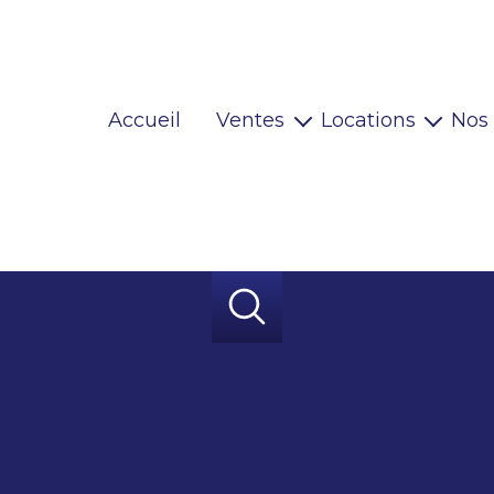
Accueil
Ventes
Locations
Nos
Maisons
Locaux pro
Appartements
Habitations
Terrains
Locaux pro
Immeubles
Autres