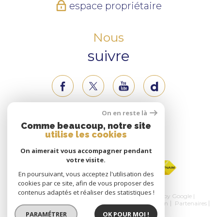
espace propriétaire
Nous
suivre
On en reste là
Nous
Comme beaucoup, notre site
utilise les cookies
adhérons
On aimerait vous accompagner pendant
votre visite.
En poursuivant, vous acceptez l'utilisation des
cookies par ce site, afin de vous proposer des
contenus adaptés et réaliser des statistiques !
© 2026 | Tous droits réservés | Traduction powered by Google |
Nos honoraires
Plan du site
Mentions légales
Admin
Partenaires
Politique RGPD
Cookies
PARAMÉTRER
OK POUR MOI !