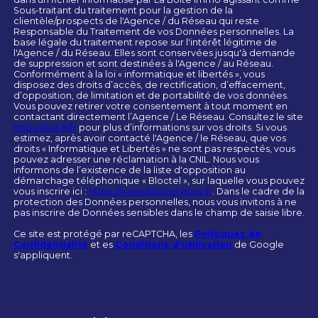
Sous-traitant du traitement pour la gestion de la
clientèle/prospects de l'Agence / du Réseau qui reste
Responsable du Traitement de vos Données personnelles. La
base légale du traitement repose sur l'intérêt légitime de
l'Agence / du Réseau. Elles sont conservées jusqu'à demande
de suppression et sont destinées à l'Agence / au Réseau.
Conformément à la loi « informatique et libertés », vous
disposez des droits d’accès, de rectification, d’effacement,
d’opposition, de limitation et de portabilité de vos données.
Vous pouvez retirer votre consentement à tout moment en
contactant directement l’Agence / Le Réseau. Consultez le site
https://cnil.fr/fr
pour plus d’informations sur vos droits. Si vous
estimez, après avoir contacté l'Agence / le Réseau, que vos
droits « Informatique et Libertés » ne sont pas respectés, vous
pouvez adresser une réclamation à la CNIL. Nous vous
informons de l’existence de la liste d'opposition au
démarchage téléphonique « Bloctel », sur laquelle vous pouvez
vous inscrire ici :
https://www.bloctel.gouv.fr
. Dans le cadre de la
protection des Données personnelles, nous vous invitons à ne
pas inscrire de Données sensibles dans le champ de saisie libre.
Ce site est protégé par reCAPTCHA, les
Politiques de
Confidentialité
et es
Conditions d'utilisation
de Google
s'appliquent.