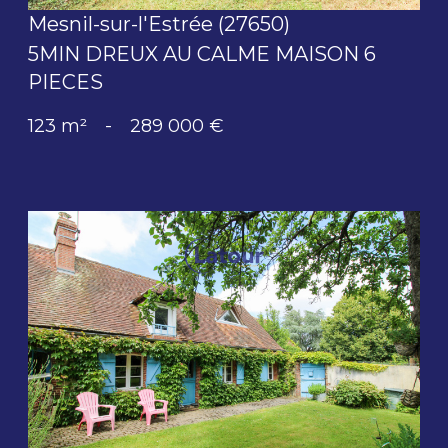
Mesnil-sur-l'Estrée (27650)
5MIN DREUX AU CALME MAISON 6
PIECES
123 m²
-
289 000 €
voir le bien