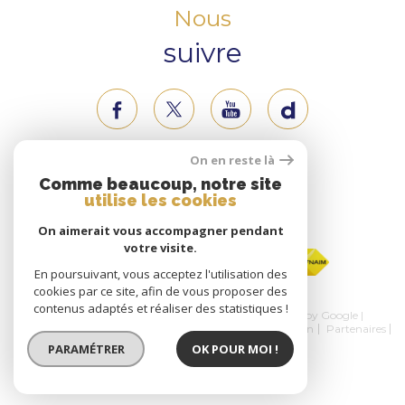
Nous
suivre
On en reste là
Nous
Comme beaucoup, notre site
utilise les cookies
adhérons
On aimerait vous accompagner pendant
votre visite.
En poursuivant, vous acceptez l'utilisation des
cookies par ce site, afin de vous proposer des
contenus adaptés et réaliser des statistiques !
© 2026 | Tous droits réservés | Traduction powered by Google |
Nos honoraires
Plan du site
Mentions légales
Admin
Partenaires
Politique RGPD
Cookies
PARAMÉTRER
OK POUR MOI !