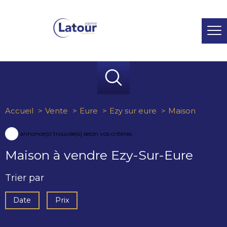
Accueil
Vente
Eure
Ezy sur eure
Maison
1
annonce(s) trouvée(s) selon vos critères
Maison à vendre Ezy-Sur-Eure
Trier par
Date
Prix