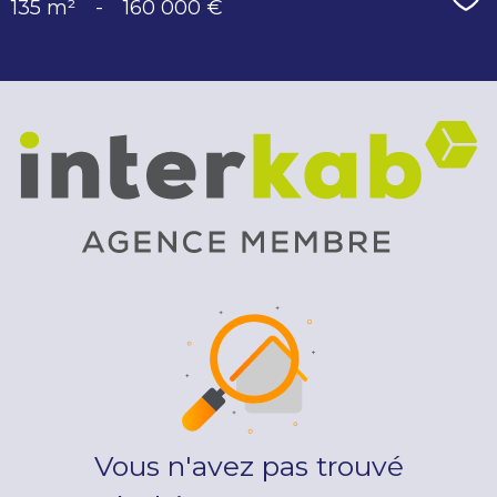
Sé
135 m²
-
160 000 €
Vous n'avez pas trouvé