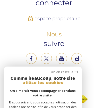
connecter
espace propriétaire
Nous
suivre
On en reste là
Nous
Comme beaucoup, notre site
utilise les cookies
adhérons
On aimerait vous accompagner pendant
votre visite.
En poursuivant, vous acceptez l'utilisation des
cookies par ce site, afin de vous proposer des