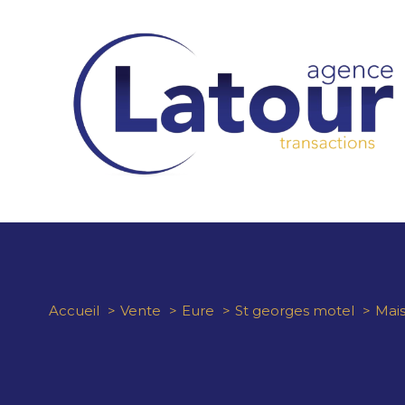
Accueil
Vente
Eure
St georges motel
Mai