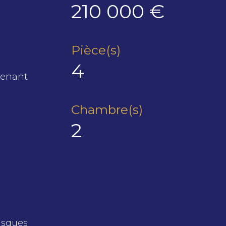
210 000 €
Pièce(s)
4
renant
Chambre(s)
2
isques