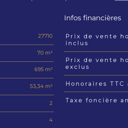
Infos financières
27710
Prix de vente h
Caractéristiques
Valeur
inclus
70 m²
Prix de vente h
exclus
695 m²
Honoraires TTC 
53,34 m²
Taxe foncière a
2
4