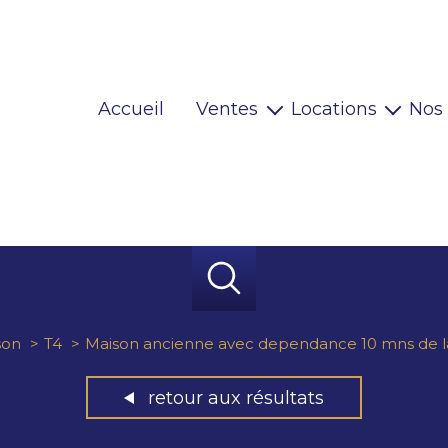
Accueil
Ventes
Locations
Nos
Maisons
Locaux pro
Appartements
Habitations
Terrains
Locaux pro
Immeubles
Autres
son
T4
Maison ancienne avec dependance 10 mns de l
retour aux résultats