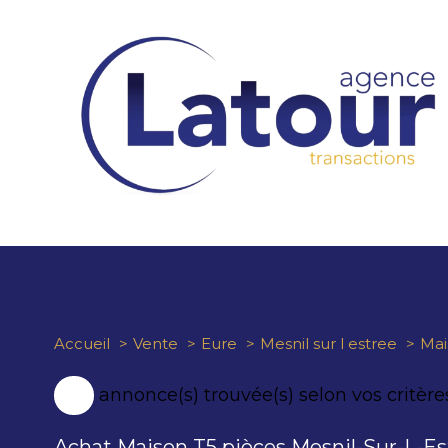
Accueil
Vente
Eure
Mesnil sur l estree
Mai
1
annonce(s) trouvée(s) selon vos critère
Achat Maison T5 pièces Mesnil-Sur-L-Es