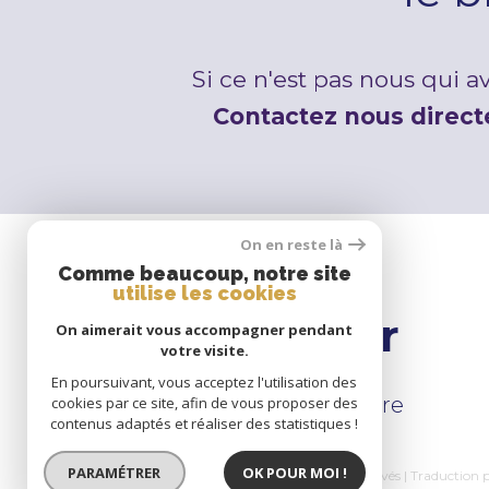
Si ce n'est pas nous qui 
Contactez nous direc
On en reste là
Comme beaucoup, notre site
utilise les cookies
Se
connecter
On aimerait vous accompagner pendant
votre visite.
En poursuivant, vous acceptez l'utilisation des
espace propriétaire
cookies par ce site, afin de vous proposer des
contenus adaptés et réaliser des statistiques !
PARAMÉTRER
OK POUR MOI !
© 2026 | Tous droits réservés | Traduction