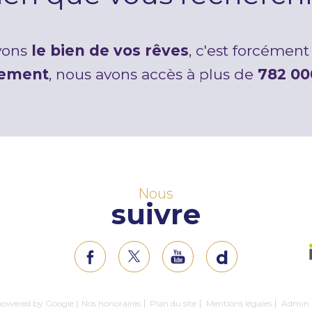
avons
le bien de vos rêves
, c'est forcément 
tement
, nous avons accès à plus de
782 00
Nous
suivre
 powered by Google |
Nos honoraires
Plan du site
Mentions légales
Admin