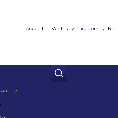
Accueil
Ventes
Locations
Nos
Maisons
Locaux pro
Appartements
Habitations
Terrains
Locaux pro
Immeubles
Autres
son
T5
s
tree