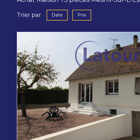
Trier par
Date
Prix
voir le
bien