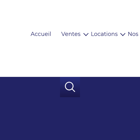
Accueil
Ventes
Locations
Nos
Maisons
Locaux pro
Appartements
Habitations
Terrains
Locaux pro
Immeubles
Autres