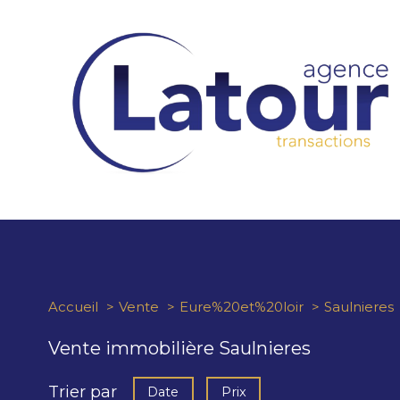
Accueil
Vente
Eure%20et%20loir
Saulnieres
Vente immobilière Saulnieres
Trier par
Date
Prix