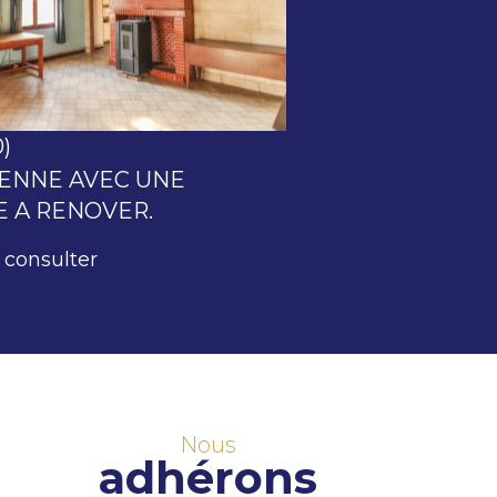
voir le bien
)
ENNE AVEC UNE
 A RENOVER.
 consulter
Nous
adhérons