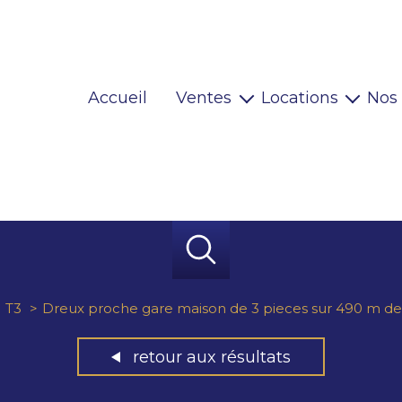
Accueil
Ventes
Locations
Nos
Maisons
Locaux pro
Appartements
Habitations
Terrains
Locaux pro
Immeubles
Autres
T3
Dreux proche gare maison de 3 pieces sur 490 m de 
retour aux résultats