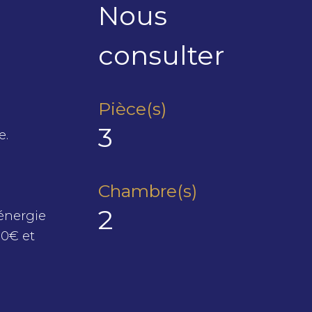
Nous
consulter
Pièce(s)
3
e.
Chambre(s)
2
énergie
10€ et