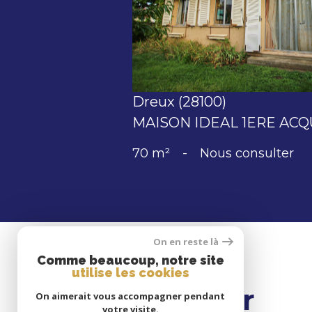
voir le bien
Dreux (28100)
MAISON IDEAL 1ERE ACQ
70 m²
-
Nous consulter
On en reste là
Comme beaucoup, notre site
utilise les cookies
Se
connecter
On aimerait vous accompagner pendant
votre visite.