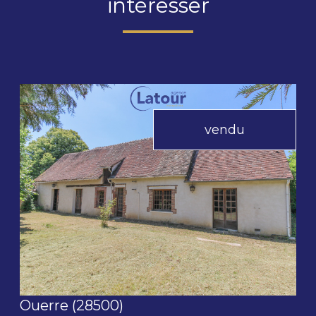
intéresser
vendu
voir le bien
Ouerre (28500)