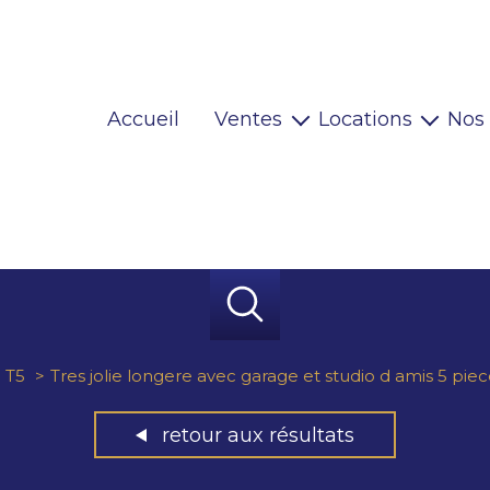
Accueil
Ventes
Locations
Nos
Maisons
Locaux pro
Appartements
Habitations
Terrains
Locaux pro
Immeubles
Autres
T5
Tres jolie longere avec garage et studio d amis 5 pi
retour aux résultats