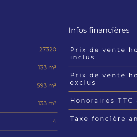
Infos financières
27320
Prix de vente h
Caractéristiques
Valeur
inclus
133 m²
Prix de vente h
exclus
593 m²
Honoraires TTC 
133 m²
Taxe foncière a
4