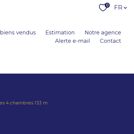
Langu
0
FR
 biens vendus
Estimation
Notre agence
Alerte e-mail
Contact
eces 4 chambres 133 m