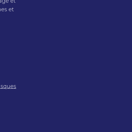
age et
hes et
e
isques