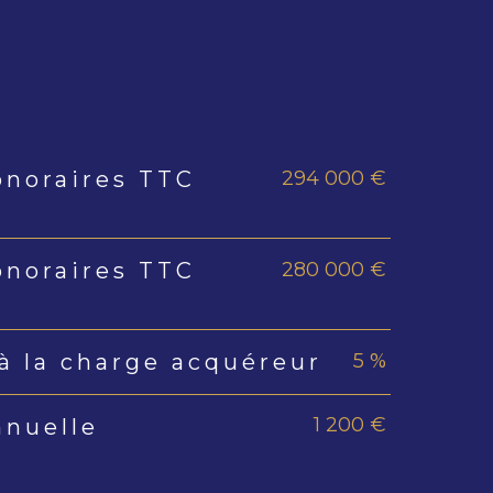
294 000 €
onoraires TTC
s
280 000 €
onoraires TTC
5 %
à la charge acquéreur
1 200 €
nnuelle