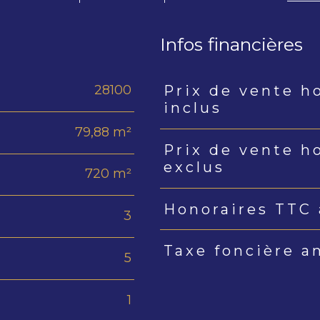
Infos financières
28100
Prix de vente h
Caractéristiques
Valeur
inclus
79,88 m²
Prix de vente h
exclus
720 m²
Honoraires TTC 
3
Taxe foncière a
5
1