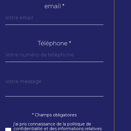
email *
Téléphone *
Message
Fieldset
*
par
défaut
* Champs obligatoires
Validation
j'ai pris connaissance de la politique de
confidentialité et des informations relatives