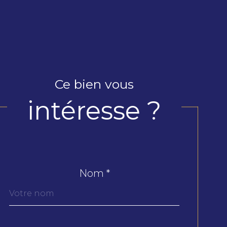
Ce bien vous
intéresse ?
Nom *
Fieldset
par
défaut