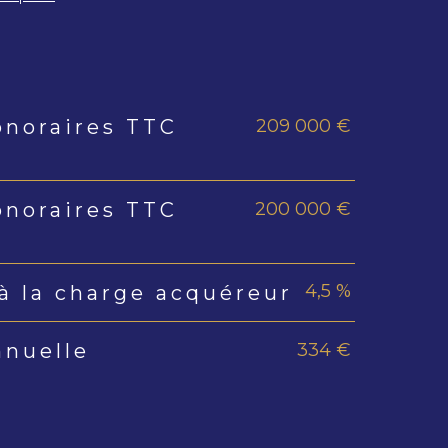
209 000 €
onoraires TTC
s
200 000 €
onoraires TTC
4,5 %
à la charge acquéreur
334 €
nnuelle