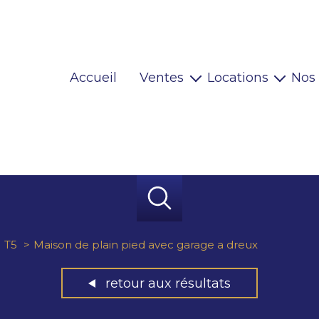
Accueil
Ventes
Locations
Nos
Maisons
Locaux pro
Appartements
Habitations
Terrains
Locaux pro
Immeubles
Autres
T5
Maison de plain pied avec garage a dreux
retour aux résultats