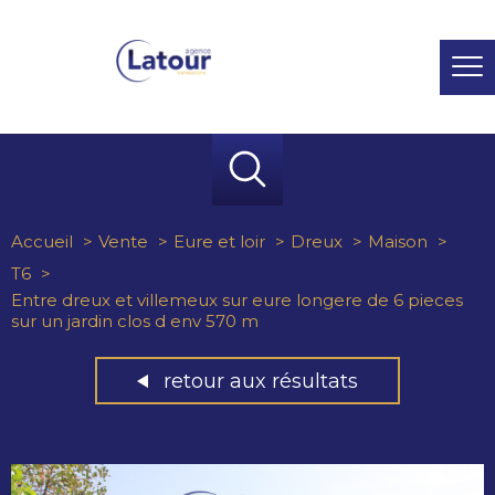
Accueil
Vente
Eure et loir
Dreux
Maison
T6
Entre dreux et villemeux sur eure longere de 6 pieces
sur un jardin clos d env 570 m
retour aux résultats