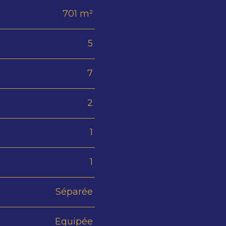
701 m²
5
7
2
1
1
Séparée
Equipée