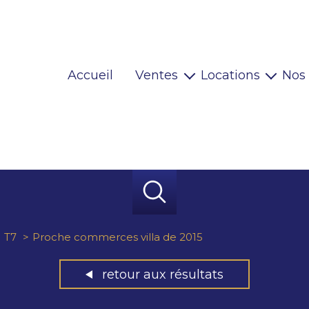
Accueil
Ventes
Locations
Nos
Maisons
Locaux pro
Appartements
Habitations
Terrains
Locaux pro
Immeubles
Autres
T7
Proche commerces villa de 2015
retour aux résultats