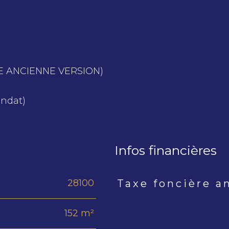
PE ANCIENNE VERSION)
andat)
Infos financières
28100
Taxe foncière a
Caractéristiques
Valeur
152 m²