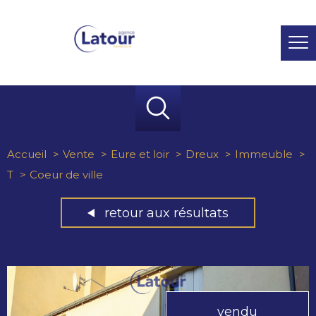
Accueil
Vente
Eure et loir
Dreux
Immeuble
T
Coeur de ville
retour aux résultats
vendu