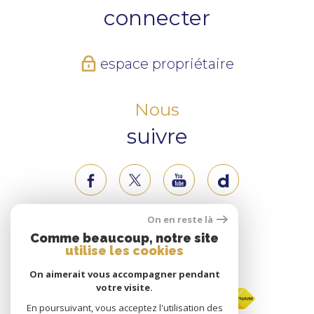
connecter
espace propriétaire
Nous
suivre
On en reste là
Nous
Comme beaucoup, notre site
utilise les cookies
adhérons
On aimerait vous accompagner pendant
votre visite.
En poursuivant, vous acceptez l'utilisation des