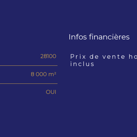
Infos financières
28100
Prix de vente h
Caractéristiques
Valeur
inclus
8 000 m²
OUI