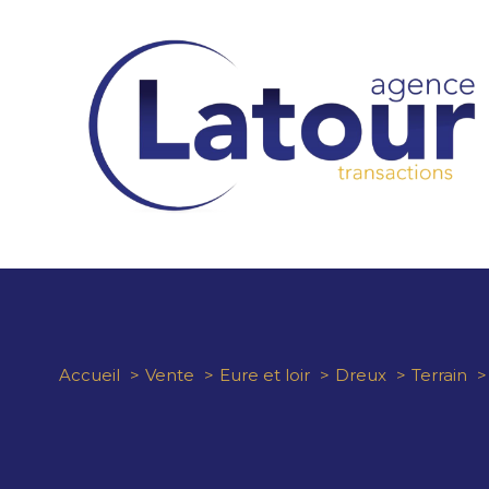
Accueil
Vente
Eure et loir
Dreux
Terrain