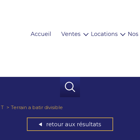
Accueil
Ventes
Locations
Nos
Maisons
Locaux pro
Appartements
Habitations
Terrains
Locaux pro
Immeubles
Autres
T
Terrain a batir divisible
retour aux résultats