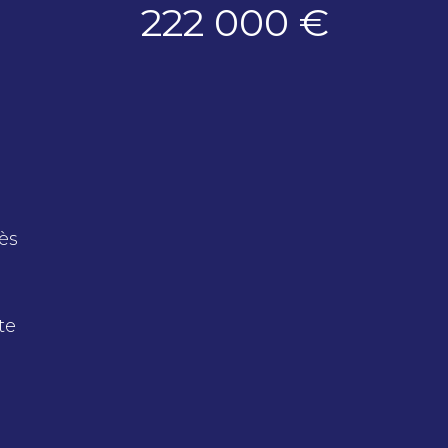
222 000 €
rès
te