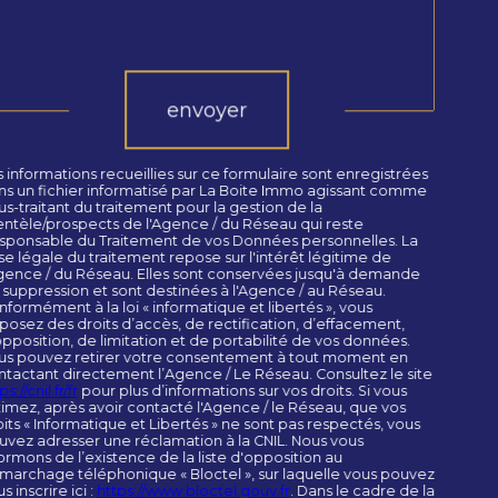
Validation
envoyer
 informations recueillies sur ce formulaire sont enregistrées
ns un fichier informatisé par La Boite Immo agissant comme
s-traitant du traitement pour la gestion de la
ientèle/prospects de l'Agence / du Réseau qui reste
sponsable du Traitement de vos Données personnelles. La
se légale du traitement repose sur l'intérêt légitime de
Agence / du Réseau. Elles sont conservées jusqu'à demande
 suppression et sont destinées à l'Agence / au Réseau.
formément à la loi « informatique et libertés », vous
sposez des droits d’accès, de rectification, d’effacement,
opposition, de limitation et de portabilité de vos données.
us pouvez retirer votre consentement à tout moment en
ntactant directement l’Agence / Le Réseau. Consultez le site
ps://cnil.fr/fr
pour plus d’informations sur vos droits. Si vous
timez, après avoir contacté l'Agence / le Réseau, que vos
its « Informatique et Libertés » ne sont pas respectés, vous
uvez adresser une réclamation à la CNIL. Nous vous
ormons de l’existence de la liste d'opposition au
marchage téléphonique « Bloctel », sur laquelle vous pouvez
s inscrire ici :
https://www.bloctel.gouv.fr
. Dans le cadre de la