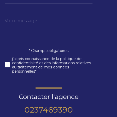
Message
Fieldset
*
par
défaut
* Champs obligatoires
Validation
j'ai pris connaissance de la politique de
confidentialité et des informations relatives
au traitement de mes données
personnelles*
Contacter l'agence
0237469390