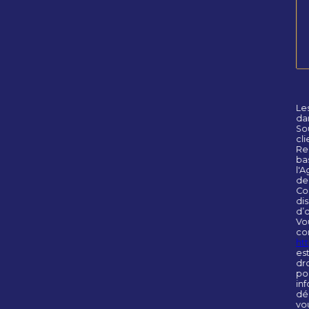
Les
da
Sou
cl
Re
ba
l'
de
Con
di
d’
Vo
co
htt
es
dro
po
inf
dé
vou