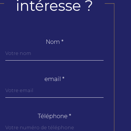
intéresse ?
Nom *
Fieldset
par
défaut
email *
Téléphone *