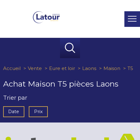
Accueil
Vente
Eure et loir
Laons
Maison
T5
Achat Maison T5 pièces Laons
Trier par
Date
Prix