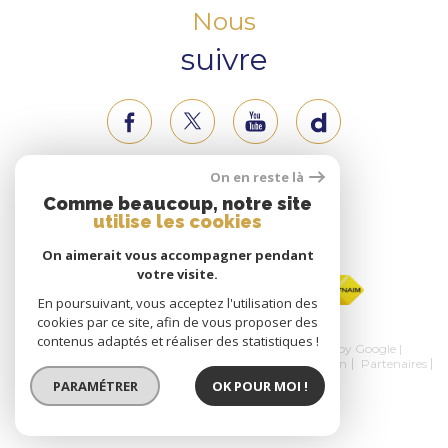
Nous
suivre
On en reste là
Nous
Comme beaucoup, notre site
utilise les cookies
adhérons
On aimerait vous accompagner pendant
votre visite.
En poursuivant, vous acceptez l'utilisation des
cookies par ce site, afin de vous proposer des
contenus adaptés et réaliser des statistiques !
© 2026 | Tous droits réservés | Traduction powered by Google |
Nos honoraires
Plan du site
Mentions légales
Admin
Partenaires
Politique RGPD
Cookies
PARAMÉTRER
OK POUR MOI !