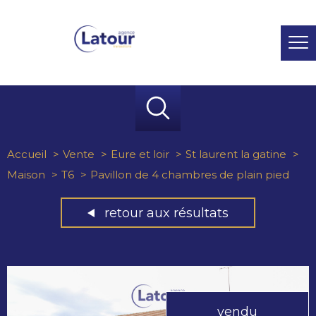
Accueil
Vente
Eure et loir
St laurent la gatine
Maison
T6
Pavillon de 4 chambres de plain pied
retour aux résultats
vendu