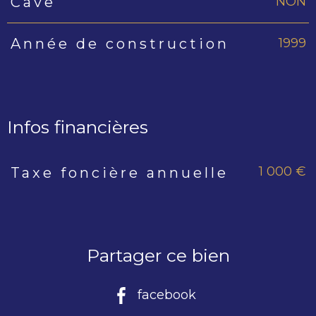
NON
Cave
1999
Année de construction
Infos financières
1 000 €
Taxe foncière annuelle
Caractéristiques
Valeurs
Partager ce bien
facebook