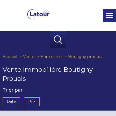
Accueil
Vente
Eure et loir
Boutigny prouais
Vente immobilière Boutigny-
Prouais
Trier par
Date
Prix