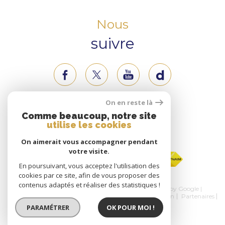
Nous
suivre
On en reste là
Nous
Comme beaucoup, notre site
utilise les cookies
adhérons
On aimerait vous accompagner pendant
votre visite.
En poursuivant, vous acceptez l'utilisation des
cookies par ce site, afin de vous proposer des
contenus adaptés et réaliser des statistiques !
© 2026 | Tous droits réservés | Traduction powered by Google |
Nos honoraires
Plan du site
Mentions légales
Admin
Partenaires
Politique RGPD
Cookies
PARAMÉTRER
OK POUR MOI !