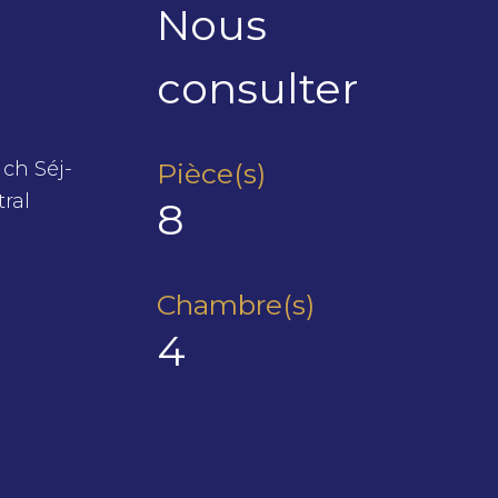
Nous
consulter
ch Séj-
Pièce(s)
ral
8
Chambre(s)
4