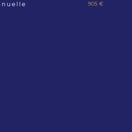
905 €
nnuelle
s