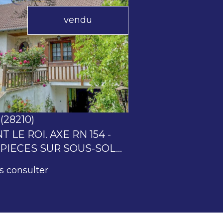
vendu
voir le bien
(28210)
 LE ROI. AXE RN 154 -
PIECES SUR SOUS-SOL...
s consulter