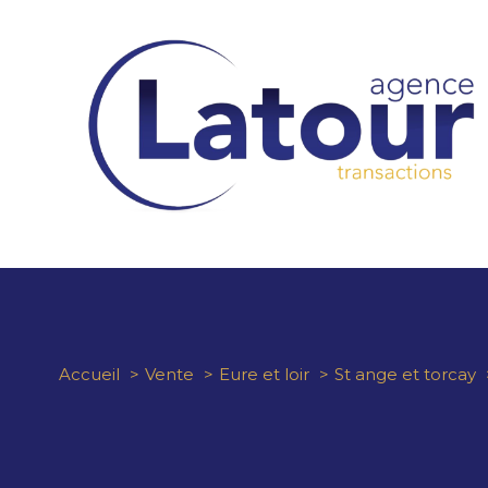
Accueil
Vente
Eure et loir
St ange et torcay