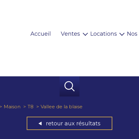
Accueil
Ventes
Locations
Nos
Maisons
Locaux pro
Appartements
Habitations
Terrains
Locaux pro
Immeubles
Autres
Maison
T8
Vallee de la blaise
retour aux résultats