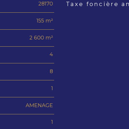
28170
Taxe foncière a
Caractéristiques
Valeur
155 m²
2 600 m²
4
8
1
AMENAGE
1