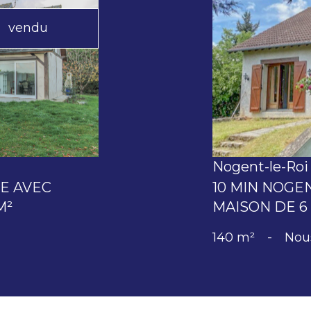
vendu
Nogent-le-Roi 
E AVEC
10 MIN NOGENT
M²
MAISON DE 6 
140 m²
-
Nou