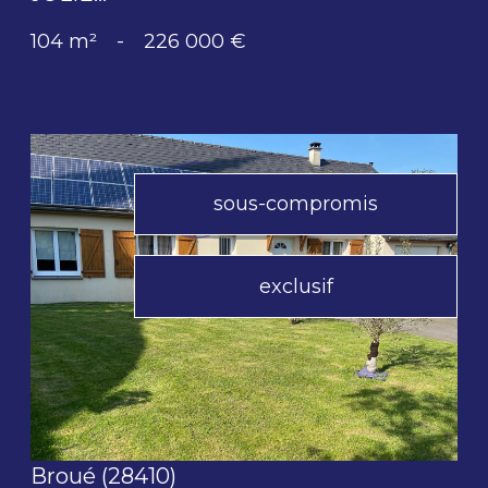
104 m²
-
226 000 €
sous-compromis
exclusif
voir le bien
Broué (28410)