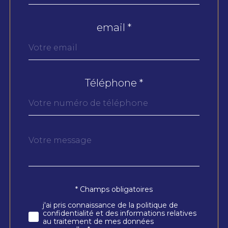
défaut
email *
Téléphone *
Message
Fieldset
*
par
défaut
* Champs obligatoires
Validation
j'ai pris connaissance de la politique de
confidentialité et des informations relatives
au traitement de mes données