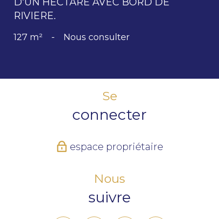
D'UN HECTARE AVEC BORD DE
RIVIERE.
127 m²
-
Nous consulter
Se
connecter
espace propriétaire
Nous
suivre