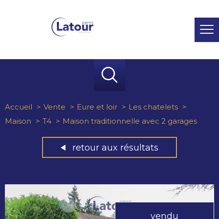
Accueil
Vente
Eure et loir
Les chatelets
Maison
T4
Maison traditionnelle avec 2 garages
retour aux résultats
vendu