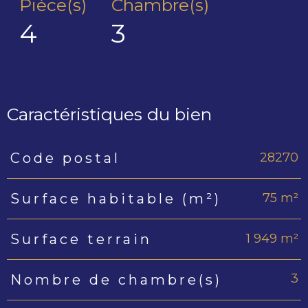
Pièce(s)
Chambre(s)
4
3
Caractéristiques du bien
28270
Code postal
Caractéristiques
Valeurs
75 m²
Surface habitable (m²)
1 949 m²
Surface terrain
3
Nombre de chambre(s)