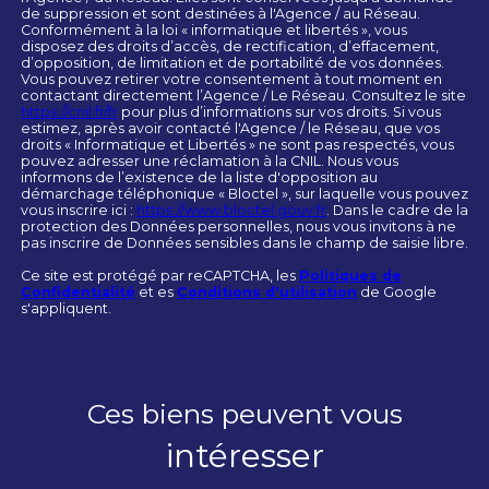
de suppression et sont destinées à l'Agence / au Réseau.
Conformément à la loi « informatique et libertés », vous
disposez des droits d’accès, de rectification, d’effacement,
d’opposition, de limitation et de portabilité de vos données.
Vous pouvez retirer votre consentement à tout moment en
contactant directement l’Agence / Le Réseau. Consultez le site
https://cnil.fr/fr
pour plus d’informations sur vos droits. Si vous
estimez, après avoir contacté l'Agence / le Réseau, que vos
droits « Informatique et Libertés » ne sont pas respectés, vous
pouvez adresser une réclamation à la CNIL. Nous vous
informons de l’existence de la liste d'opposition au
démarchage téléphonique « Bloctel », sur laquelle vous pouvez
vous inscrire ici :
https://www.bloctel.gouv.fr
. Dans le cadre de la
protection des Données personnelles, nous vous invitons à ne
pas inscrire de Données sensibles dans le champ de saisie libre.
Ce site est protégé par reCAPTCHA, les
Politiques de
Confidentialité
et es
Conditions d'utilisation
de Google
s'appliquent.
Ces biens peuvent vous
intéresser