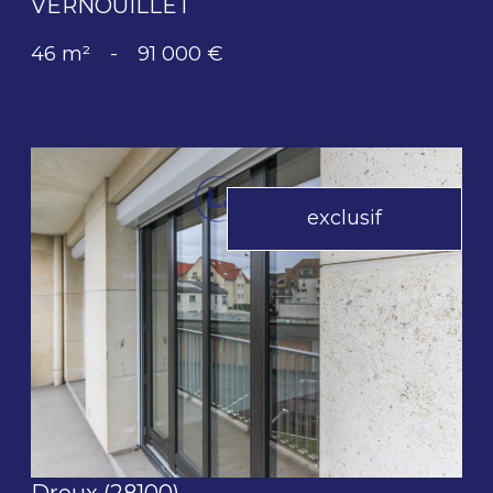
VERNOUILLET
46 m²
-
91 000 €
exclusif
voir le bien
Dreux (28100)