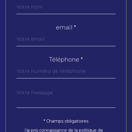
par
défaut
email *
Téléphone *
Message
Fieldset
*
par
défaut
* Champs obligatoires
Validation
j'ai pris connaissance de la politique de