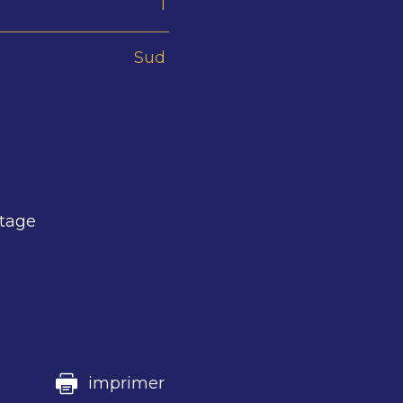
1
Sud
rtage
imprimer