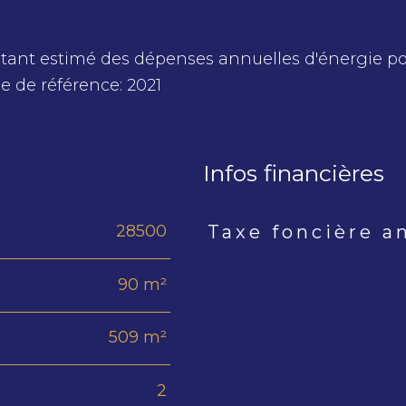
ant estimé des dépenses annuelles d'énergie p
 de référence: 2021
Infos financières
28500
Taxe foncière a
Caractéristiques
Valeur
90 m²
509 m²
2