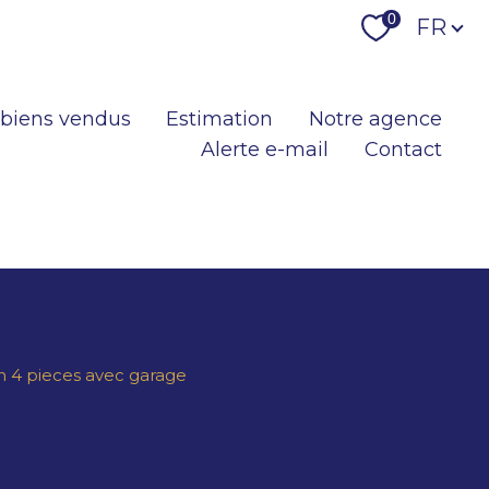
Langu
0
FR
 biens vendus
Estimation
Notre agence
Alerte e-mail
Contact
n 4 pieces avec garage