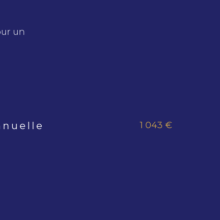
our un
1 043 €
nnuelle
s