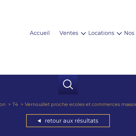
Accueil
Ventes
Locations
Nos
Maisons
Locaux pro
Appartements
Habitations
Terrains
Locaux pro
Immeubles
Autres
on
T4
Vernouillet proche ecoles et commerces maiso
retour aux résultats