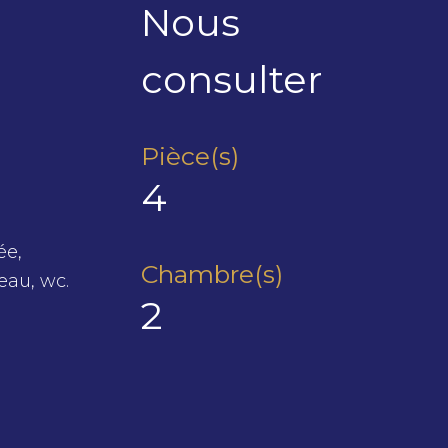
Nous
consulter
Pièce(s)
4
ée,
Chambre(s)
eau, wc.
2