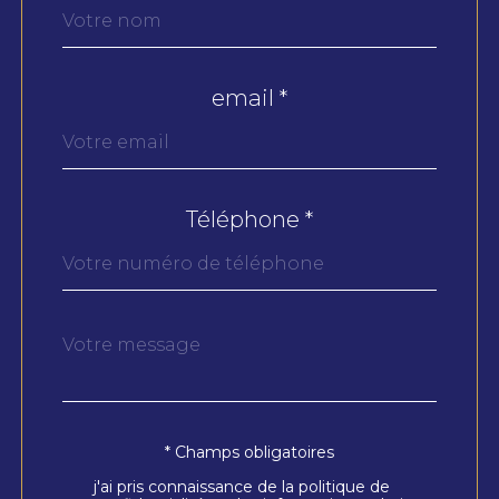
par
défaut
email *
Téléphone *
Message
Fieldset
*
par
défaut
* Champs obligatoires
Validation
j'ai pris connaissance de la politique de