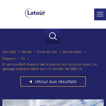
Accueil
Vente
Eure et loir
Vernouillet
Maison
T4
A vernouillet maison de 4 pieces sur sous sol avec un
garage independant sur un terrain de 885 m
retour aux résultats