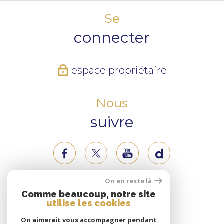
Se
connecter
espace propriétaire
Nous
suivre
On en reste là
Nous
Comme beaucoup, notre site
utilise les cookies
adhérons
On aimerait vous accompagner pendant