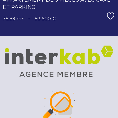
ET PARKING.
Sé
76,89 m²
-
93 500 €