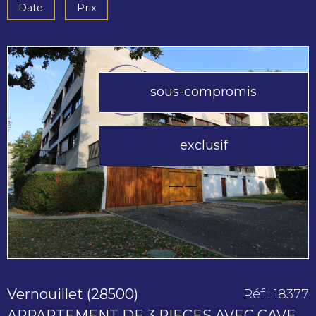
Date
Prix
sous-compromis
voir le
exclusif
bien
Vernouillet (28500)
Réf : 18377
APPARTEMENT DE 3 PIECES AVEC CAVE