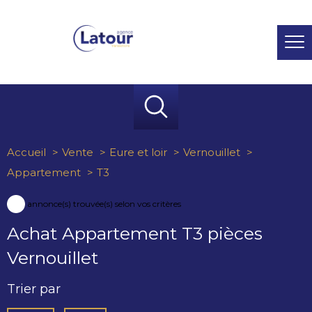
Accueil
Vente
Eure et loir
Vernouillet
Appartement
T3
1
annonce(s) trouvée(s) selon vos critères
Achat Appartement T3 pièces
Vernouillet
Trier par