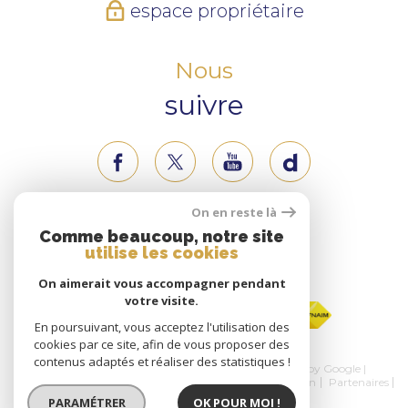
espace propriétaire
Nous
suivre
On en reste là
Nous
Comme beaucoup, notre site
utilise les cookies
adhérons
On aimerait vous accompagner pendant
votre visite.
En poursuivant, vous acceptez l'utilisation des
cookies par ce site, afin de vous proposer des
contenus adaptés et réaliser des statistiques !
© 2026 | Tous droits réservés | Traduction powered by Google |
Nos honoraires
Plan du site
Mentions légales
Admin
Partenaires
Politique RGPD
Cookies
PARAMÉTRER
OK POUR MOI !