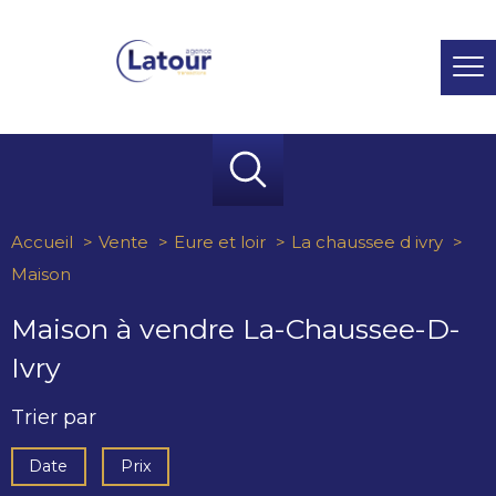
Accueil
Vente
Eure et loir
La chaussee d ivry
Maison
Maison à vendre La-Chaussee-D-
Ivry
Trier par
Date
Prix