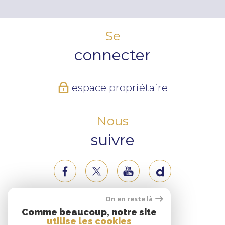
Se
connecter
espace propriétaire
Nous
suivre
On en reste là
Nous
Comme beaucoup, notre site
utilise les cookies