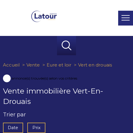
Accueil
Vente
Eure et loir
Vert en drouais
2
annonce(s) trouvée(s) selon vos critères
Vente immobilière Vert-En-
Drouais
Trier par
Date
Prix