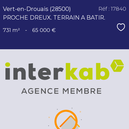
Vert-en-Drouais (28500)
Réf : 17840
PROCHE DREUX. TERRAIN A BATIR.
Sé
731 m²
-
65 000 €