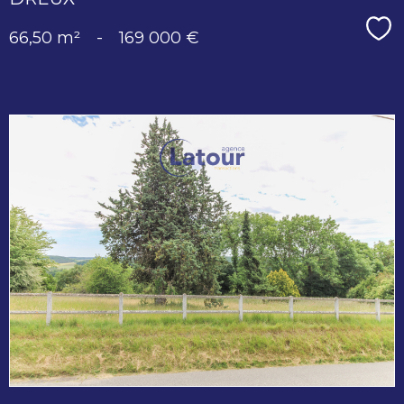
Sé
66,50 m²
-
169 000 €
voir le
bien