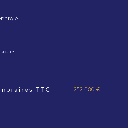
énergie
isques
252 000 €
onoraires TTC
s