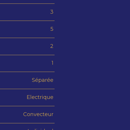
3
5
2
1
Séparée
Electrique
Convecteur