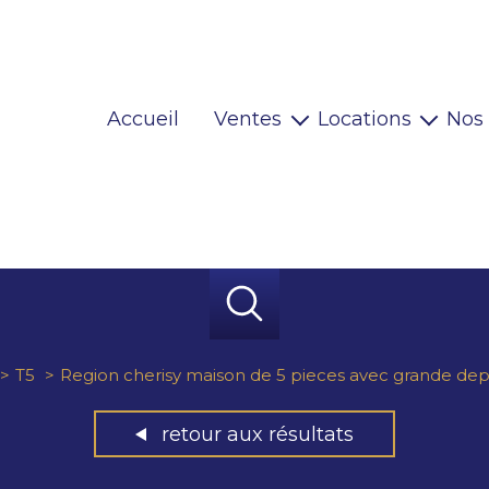
Accueil
Ventes
Locations
Nos
Maisons
Locaux pro
Appartements
Habitations
Terrains
Locaux pro
Immeubles
Autres
T5
Region cherisy maison de 5 pieces avec grande de
retour aux résultats