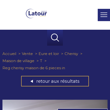
Accueil
Vente
Eure et loir
Cherisy
Maison de village
T
Reg cherisy maison de 6 pieces in
retour aux résultats