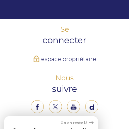
Se
connecter
espace propriétaire
Nous
suivre
On en reste là
Nous