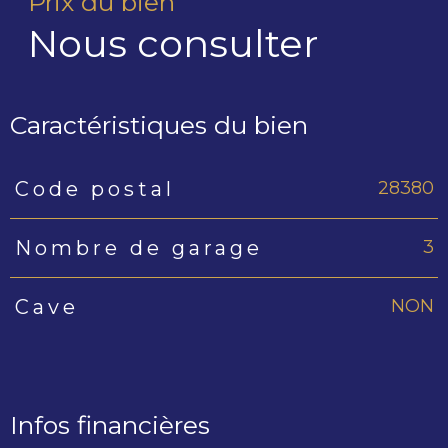
Prix du bien
Nous consulter
Caractéristiques du bien
28380
Code postal
Caractéristiques
Valeurs
3
Nombre de garage
NON
Cave
Infos financières