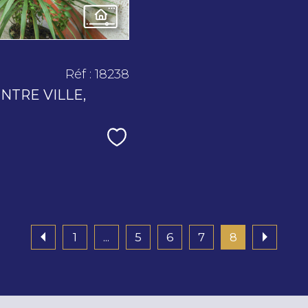
Réf : 18238
NTRE VILLE,
Sélectionner
1
...
5
6
7
8