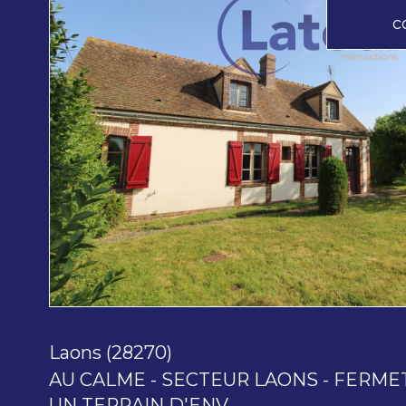
c
voir le
bien
Laons (28270)
AU CALME - SECTEUR LAONS - FERMET
UN TERRAIN D'ENV....