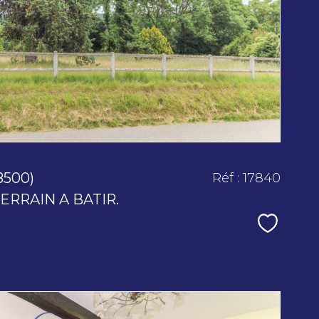
bien
8500)
Réf : 17840
ERRAIN A BATIR.
Sélecti