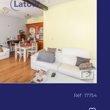
voir le
bien
Réf : 17754