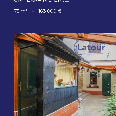
75 m²
-
163 000 €
voir le
bien