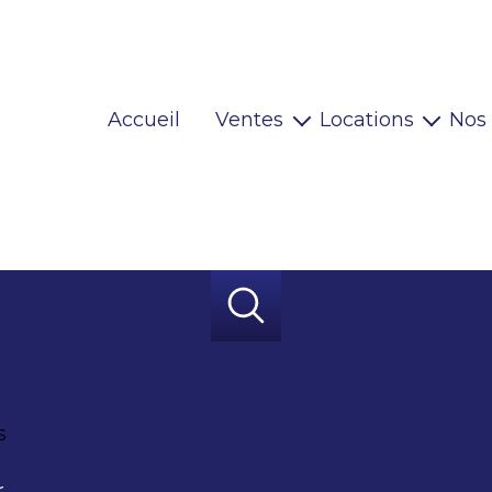
Accueil
Ventes
Locations
Nos
Maisons
Locaux pro
Appartements
Habitations
Terrains
Locaux pro
Immeubles
Autres
s
r