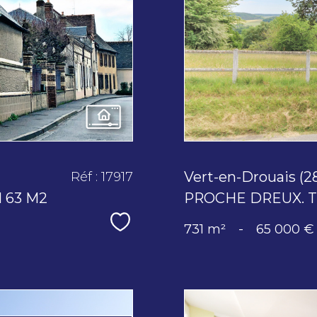
Vert-en-Drouais (2
Réf : 17917
 63 M2
PROCHE DREUX. T
Sélectionner
731 m²
-
65 000 €