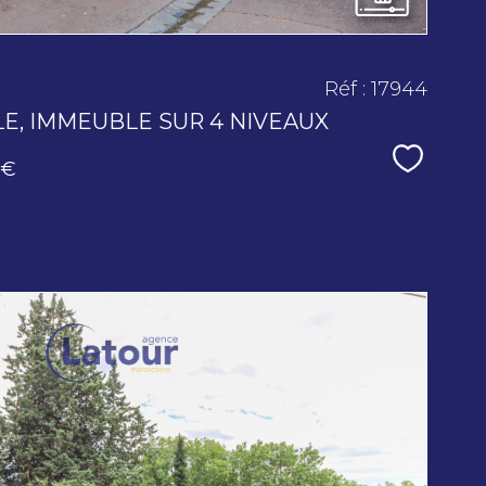
Réf : 17944
LE, IMMEUBLE SUR 4 NIVEAUX
Sélecti
 €
voir le