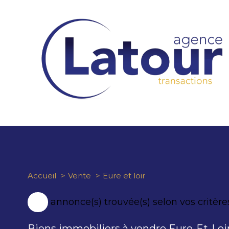
Accueil
Vente
Eure et loir
77
annonce(s) trouvée(s) selon vos critère
Biens immobiliers à vendre Eure-Et-Loi