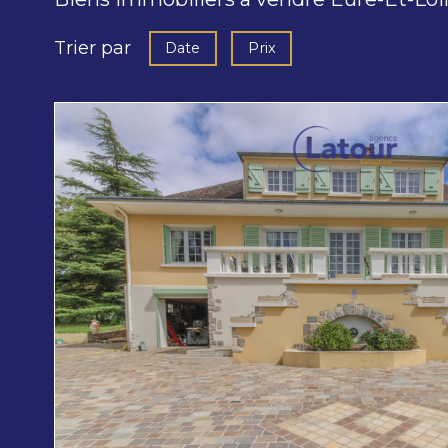
Trier par
Date
Prix
voir le
bien