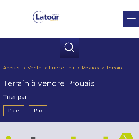
Accueil
Vente
Eure et loir
Prouais
Terrain
Terrain à vendre Prouais
Trier par
Date
Prix