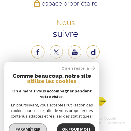
espace propriétaire
Nous
suivre
On en reste là
Nous
Comme beaucoup, notre site
utilise les cookies
adhérons
On aimerait vous accompagner pendant
votre visite.
En poursuivant, vous acceptez l'utilisation des
cookies par ce site, afin de vous proposer des
contenus adaptés et réaliser des statistiques !
© 2026 | Tous droits réservés | Traduction powered by Google |
Nos honoraires
Plan du site
Mentions légales
Admin
Partenaires
Politique RGPD
Cookies
PARAMÉTRER
OK POUR MOI !