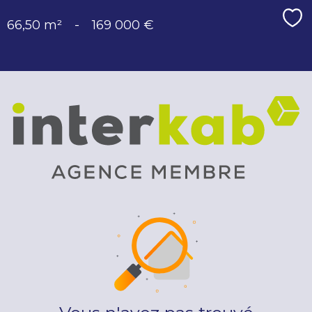
Sé
66,50 m²
-
169 000 €