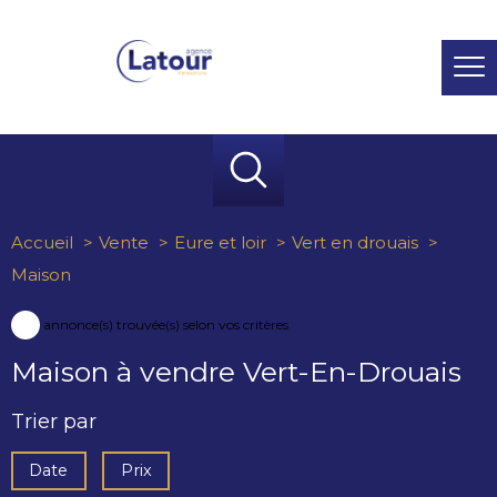
Accueil
Vente
Eure et loir
Vert en drouais
Maison
1
annonce(s) trouvée(s) selon vos critères
Maison à vendre Vert-En-Drouais
Trier par
Date
Prix