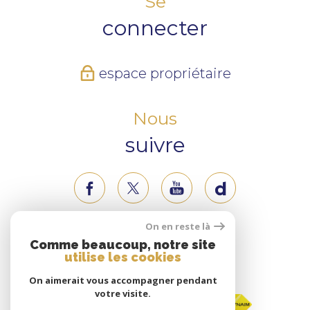
Se
connecter
espace propriétaire
Nous
suivre
On en reste là
Nous
Comme beaucoup, notre site
utilise les cookies
adhérons
On aimerait vous accompagner pendant
votre visite.