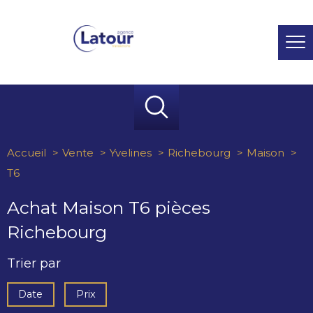
Accueil
Vente
Yvelines
Richebourg
Maison
T6
Achat Maison T6 pièces
Richebourg
Trier par
Date
Prix