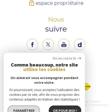
espace propriétaire
Nous
suivre
On en reste là
Nous
Comme beaucoup, notre site
utilise les cookies
adhérons
On aimerait vous accompagner pendant
votre visite.
En poursuivant, vous acceptez l'utilisation des
cookies par ce site, afin de vous proposer des
contenus adaptés et réaliser des statistiques !
© 2026 | Tous droits réservés | Traduction powered by Google |
Nos honoraires
Plan du site
Mentions légales
Admin
Partenaires
Politique RGPD
Cookies
PARAMÉTRER
OK POUR MOI !