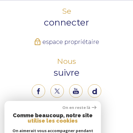
Se
connecter
espace propriétaire
Nous
suivre
On en reste là
Nous
Comme beaucoup, notre site
utilise les cookies
adhérons
On aimerait vous accompagner pendant