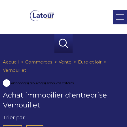
Accueil
Commerces
Vente
Eure et loir
Vernouillet
1
annonce(s) trouvée(s) selon vos critères
Achat immobilier d'entreprise
Vernouillet
Trier par