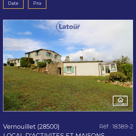
Date
Prix
voir le
bien
Vernouillet (28500)
Réf : 18389-2
LOCAL D'ACTIVITES ET MAISONS