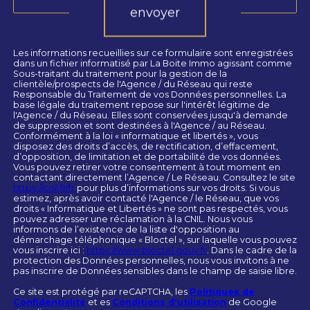
envoyer
Les informations recueillies sur ce formulaire sont enregistrées
dans un fichier informatisé par La Boite Immo agissant comme
Sous-traitant du traitement pour la gestion de la
clientèle/prospects de l'Agence / du Réseau qui reste
Responsable du Traitement de vos Données personnelles. La
base légale du traitement repose sur l'intérêt légitime de
l'Agence / du Réseau. Elles sont conservées jusqu'à demande
de suppression et sont destinées à l'Agence / au Réseau.
Conformément à la loi « informatique et libertés », vous
disposez des droits d’accès, de rectification, d’effacement,
d’opposition, de limitation et de portabilité de vos données.
Vous pouvez retirer votre consentement à tout moment en
contactant directement l’Agence / Le Réseau. Consultez le site
https://cnil.fr/fr
pour plus d’informations sur vos droits. Si vous
estimez, après avoir contacté l'Agence / le Réseau, que vos
droits « Informatique et Libertés » ne sont pas respectés, vous
pouvez adresser une réclamation à la CNIL. Nous vous
informons de l’existence de la liste d'opposition au
démarchage téléphonique « Bloctel », sur laquelle vous pouvez
vous inscrire ici :
https://www.bloctel.gouv.fr
. Dans le cadre de la
protection des Données personnelles, nous vous invitons à ne
pas inscrire de Données sensibles dans le champ de saisie libre.
Ce site est protégé par reCAPTCHA, les
Politiques de
Confidentialité
et es
Conditions d'utilisation
de Google