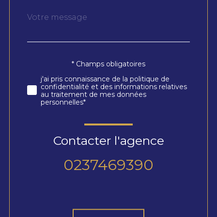
Message
Fieldset
*
par
défaut
* Champs obligatoires
Validation
j'ai pris connaissance de la politique de
confidentialité et des informations relatives
au traitement de mes données
personnelles*
Contacter l'agence
0237469390
Validation