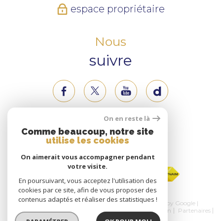
espace propriétaire
Nous
suivre
On en reste là
Nous
Comme beaucoup, notre site
utilise les cookies
adhérons
On aimerait vous accompagner pendant
votre visite.
En poursuivant, vous acceptez l'utilisation des
cookies par ce site, afin de vous proposer des
contenus adaptés et réaliser des statistiques !
© 2026 | Tous droits réservés | Traduction powered by Google |
Nos honoraires
Plan du site
Mentions légales
Admin
Partenaires
Politique RGPD
Cookies