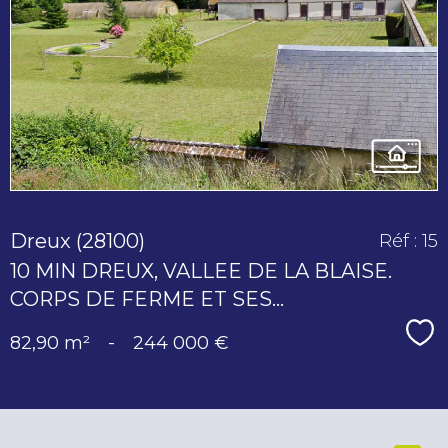
voir le
bien
Dreux (28100)
Réf : 15
10 MIN DREUX, VALLEE DE LA BLAISE.
CORPS DE FERME ET SES...
Sé
82,90 m²
-
244 000 €