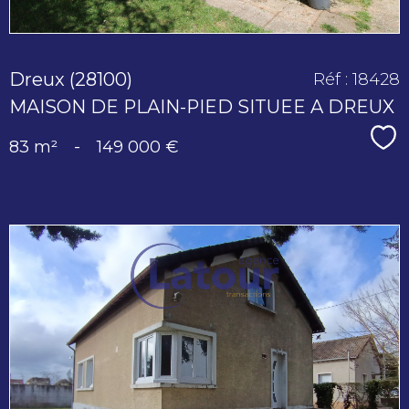
Dreux (28100)
Réf : 18428
MAISON DE PLAIN-PIED SITUEE A DREUX
Sé
83 m²
-
149 000 €
voir le
bien