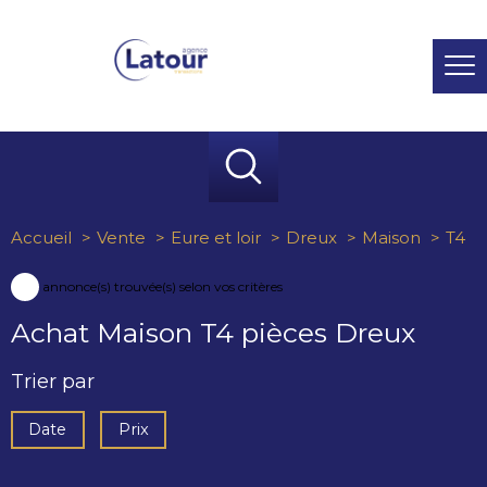
Accueil
Vente
Eure et loir
Dreux
Maison
T4
5
annonce(s) trouvée(s) selon vos critères
Achat Maison T4 pièces Dreux
Trier par
Date
Prix