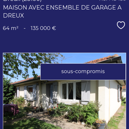
MAISON AVEC ENSEMBLE DE GARAGE A
DREUX
Sé
64 m²
-
135 000 €
sous-compromis
voir le
bien