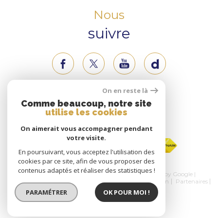
Nous
suivre
On en reste là
Nous
Comme beaucoup, notre site
utilise les cookies
adhérons
On aimerait vous accompagner pendant
votre visite.
En poursuivant, vous acceptez l'utilisation des
cookies par ce site, afin de vous proposer des
contenus adaptés et réaliser des statistiques !
© 2026 | Tous droits réservés | Traduction powered by Google |
Nos honoraires
Plan du site
Mentions légales
Admin
Partenaires
Politique RGPD
Cookies
PARAMÉTRER
OK POUR MOI !