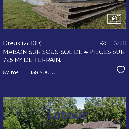
Dreux (28100)
Réf : 18330
MAISON SUR SOUS-SOL DE 4 PIECES SUR
725 M² DE TERRAIN.
Sé
67 m²
-
158 500 €