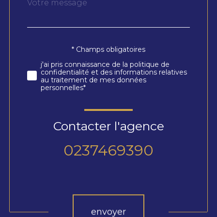
Message
Fieldset
*
par
défaut
* Champs obligatoires
Validation
j'ai pris connaissance de la politique de
confidentialité et des informations relatives
au traitement de mes données
personnelles*
Contacter l'agence
0237469390
Validation
envoyer