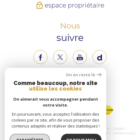
espace propriétaire
Nous
suivre
On en reste là
Nous
Comme beaucoup, notre site
utilise les cookies
adhérons
On aimerait vous accompagner pendant
votre visite.
En poursuivant, vous acceptez l'utilisation des
cookies par ce site, afin de vous proposer des
contenus adaptés et réaliser des statistiques !
© 2026 | Tous droits réservés | Traduction powered by Google |
Nos honoraires
Plan du site
Mentions légales
Admin
Partenaires
Politique RGPD
Cookies