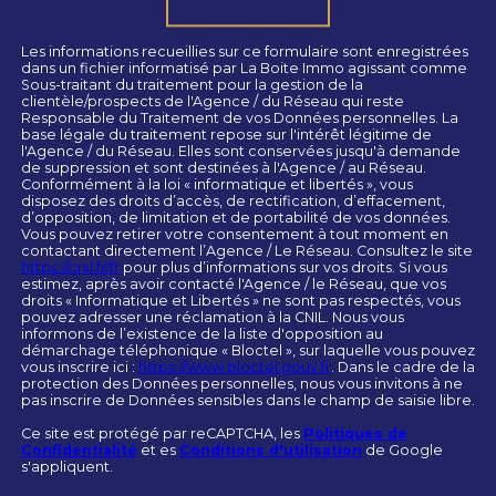
Les informations recueillies sur ce formulaire sont enregistrées
dans un fichier informatisé par La Boite Immo agissant comme
Sous-traitant du traitement pour la gestion de la
clientèle/prospects de l'Agence / du Réseau qui reste
Responsable du Traitement de vos Données personnelles. La
base légale du traitement repose sur l'intérêt légitime de
l'Agence / du Réseau. Elles sont conservées jusqu'à demande
de suppression et sont destinées à l'Agence / au Réseau.
Conformément à la loi « informatique et libertés », vous
disposez des droits d’accès, de rectification, d’effacement,
d’opposition, de limitation et de portabilité de vos données.
Vous pouvez retirer votre consentement à tout moment en
contactant directement l’Agence / Le Réseau. Consultez le site
https://cnil.fr/fr
pour plus d’informations sur vos droits. Si vous
estimez, après avoir contacté l'Agence / le Réseau, que vos
droits « Informatique et Libertés » ne sont pas respectés, vous
pouvez adresser une réclamation à la CNIL. Nous vous
informons de l’existence de la liste d'opposition au
démarchage téléphonique « Bloctel », sur laquelle vous pouvez
vous inscrire ici :
https://www.bloctel.gouv.fr
. Dans le cadre de la
protection des Données personnelles, nous vous invitons à ne
pas inscrire de Données sensibles dans le champ de saisie libre.
Ce site est protégé par reCAPTCHA, les
Politiques de
Confidentialité
et es
Conditions d'utilisation
de Google
s'appliquent.