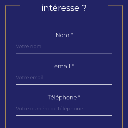
intéresse ?
Nom *
Fieldset
par
défaut
email *
Téléphone *