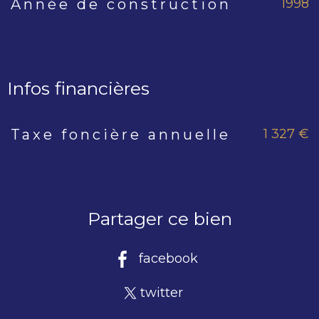
1998
Année de construction
Infos financières
1 327 €
Taxe foncière annuelle
Caractéristiques
Valeurs
Partager ce bien
facebook
twitter