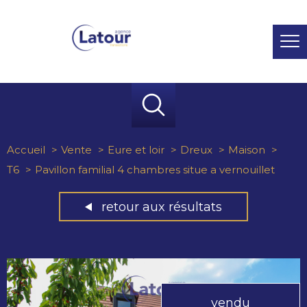
Accueil
Vente
Eure et loir
Dreux
Maison
T6
Pavillon familial 4 chambres situe a vernouillet
retour aux résultats
vendu