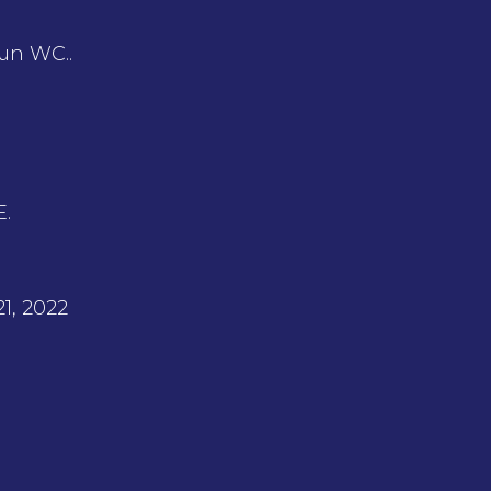
un WC..
.
1, 2022