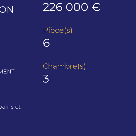
226 000 €
SON
Pièce(s)
6
Chambre(s)
EMENT
3
bains et