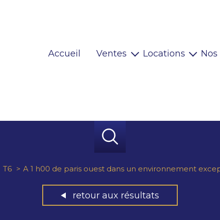
Accueil
Ventes
Locations
Nos
Maisons
Locaux pro
Appartements
Habitations
Terrains
Locaux pro
Immeubles
Autres
T6
A 1 h00 de paris ouest dans un environnement except
retour aux résultats