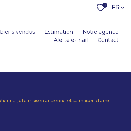
Langu
0
FR
 biens vendus
Estimation
Notre agence
Alerte e-mail
Contact
ionnel jolie maison ancienne et sa maison d amis