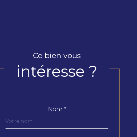
Ce bien vous
intéresse ?
Nom *
Fieldset
par
défaut