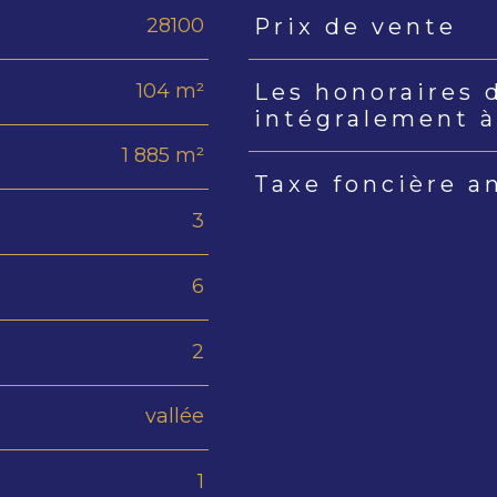
28100
Prix de vente
Caractéristiques
Valeur
104 m²
Les honoraires 
intégralement à
1 885 m²
Taxe foncière a
3
6
2
vallée
1