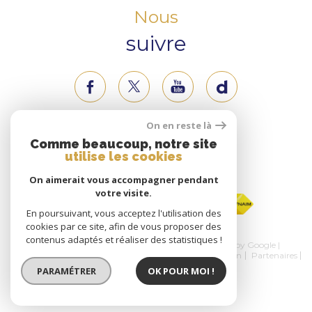
Nous
suivre
On en reste là
Nous
Comme beaucoup, notre site
utilise les cookies
adhérons
On aimerait vous accompagner pendant
votre visite.
En poursuivant, vous acceptez l'utilisation des
cookies par ce site, afin de vous proposer des
contenus adaptés et réaliser des statistiques !
© 2026 | Tous droits réservés | Traduction powered by Google |
Nos honoraires
Plan du site
Mentions légales
Admin
Partenaires
Politique RGPD
Cookies
PARAMÉTRER
OK POUR MOI !