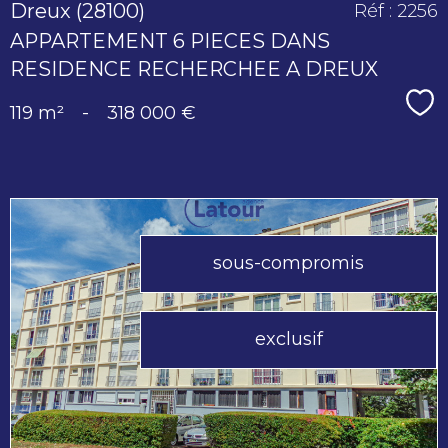
Dreux (28100)
Réf : 2256
APPARTEMENT 6 PIECES DANS
RESIDENCE RECHERCHEE A DREUX
Sé
119 m²
-
318 000 €
sous-compromis
voir le
exclusif
bien