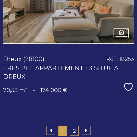
bien
Dreux (28100)
Réf : 18253
TRES BEL APPARTEMENT T3 SITUE A
DREUX
Sé
70,53 m²
-
174 000 €
1
2