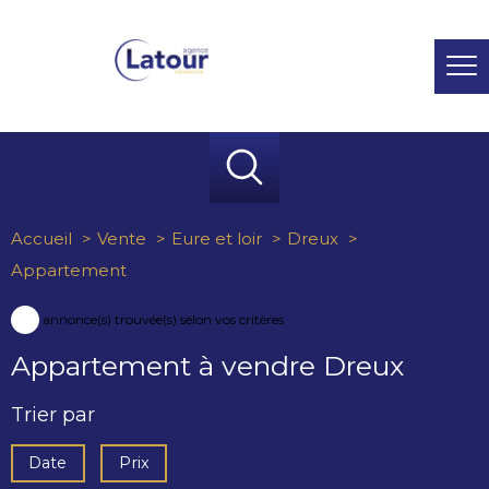
Accueil
Vente
Eure et loir
Dreux
Appartement
13
annonce(s) trouvée(s) selon vos critères
Appartement à vendre Dreux
Trier par
Date
Prix