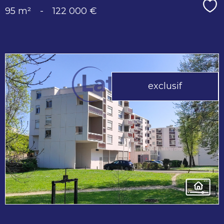
Sé
95 m²
-
122 000 €
exclusif
voir le
bien