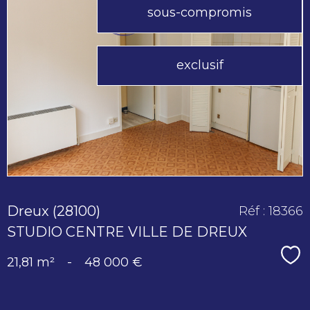
sous-compromis
voir le
exclusif
bien
Dreux (28100)
Réf : 18366
STUDIO CENTRE VILLE DE DREUX
Sé
21,81 m²
-
48 000 €