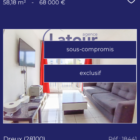
Sé
58,18 m²
-
68 000 €
sous-compromis
voir le
exclusif
bien
Dreux (28100)
Réf : 18441