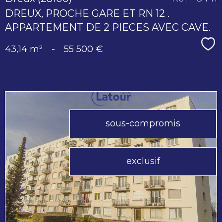
DREUX, PROCHE GARE ET RN 12 .
APPARTEMENT DE 2 PIECES AVEC CAVE.
Sé
43,14 m²
-
55 500 €
sous-compromis
voir le
exclusif
bien