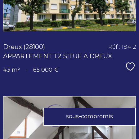
Dreux (28100)
Réf : 18412
APPARTEMENT T2 SITUE A DREUX
Sé
43 m²
-
65 000 €
sous-compromis
voir le