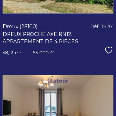
Dreux (28100)
Réf : 18261
DREUX PROCHE AXE RN12.
APPARTEMENT DE 4 PIECES
Sé
58,12 m²
-
65 000 €
voir le