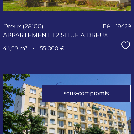
Dreux (28100)
Réf : 18429
APPARTEMENT T2 SITUE A DREUX
Sé
44,89 m²
-
55 000 €
sous-compromis
voir le
bien