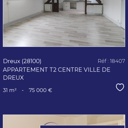
bien
Dreux (28100)
Réf : 18407
APPARTEMENT T2 CENTRE VILLE DE
DREUX
Sé
31 m²
-
75 000 €