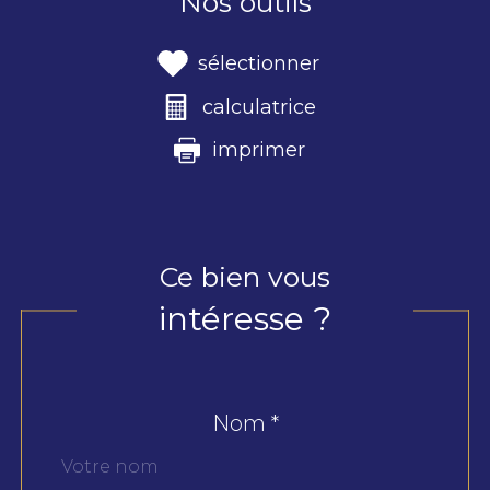
Nos outils
sélectionner
calculatrice
imprimer
Ce bien vous
intéresse ?
Nom *
Fieldset
par
défaut