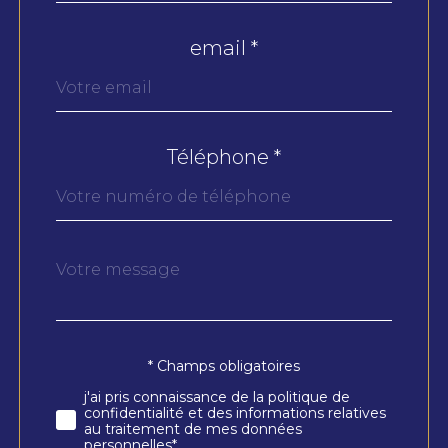
email *
Téléphone *
Message
Fieldset
*
par
défaut
* Champs obligatoires
Validation
j'ai pris connaissance de la politique de
confidentialité et des informations relatives
au traitement de mes données
personnelles*