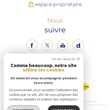
espace propriétaire
Nous
suivre
On en reste là
Nous
Comme beaucoup, notre site
utilise les cookies
adhérons
On aimerait vous accompagner pendant
votre visite.
En poursuivant, vous acceptez l'utilisation des
cookies par ce site, afin de vous proposer des
contenus adaptés et réaliser des statistiques !
© 2026 | Tous droits réservés | Traduction powered by Google |
Nos honoraires
Plan du site
Mentions légales
Admin
Partenaires
Politique RGPD
Cookies