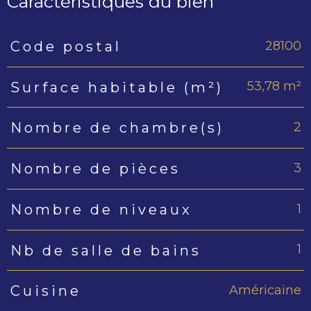
Caractéristiques du bien
28100
Code postal
Caractéristiques
Valeurs
53,78 m²
Surface habitable (m²)
2
Nombre de chambre(s)
3
Nombre de pièces
1
Nombre de niveaux
1
Nb de salle de bains
Américaine
Cuisine