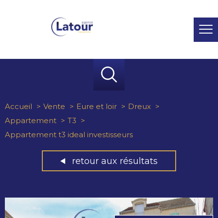
Accueil
Vente
Eure et loir
Dreux
Appartement
T3
Appartement t3 ideal investisseurs
retour aux résultats